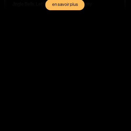
Jingle Bells, Let It Snow et Mariah Carey
en savoir plus
les annonces de la personne du Carlton
étaient inaudibles ,même avec un micro on
n'entendait rien !
Share