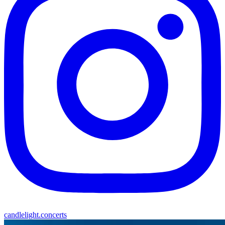
candlelight.concerts