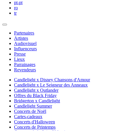
pt-pt
ro
tr
Partenaires
Artistes
Audiovisuel
Influenceurs
Presse
Lieux
Parrainages
Revendeurs
Candlelight x Disney Chansons d'Amour
Candlelight x Le Seigneur des Anneaux
Candlelight x Outlander
Offres du Black Friday
Bridgerton x Candlelight
Candlelight Summer
Concerts de Noël
Cartes-cadeaux
Concerts d'Halloween
Concerts de Printemps