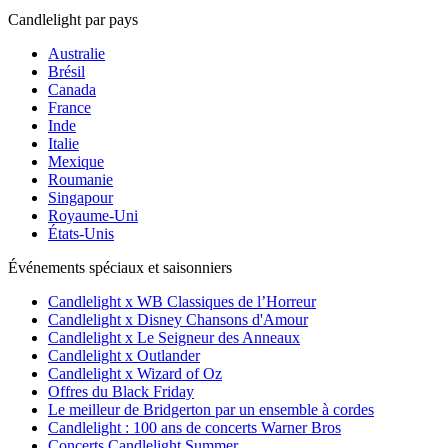
Candlelight par pays
Australie
Brésil
Canada
France
Inde
Italie
Mexique
Roumanie
Singapour
Royaume-Uni
États-Unis
Événements spéciaux et saisonniers
Candlelight x WB Classiques de l’Horreur
Candlelight x Disney Chansons d'Amour
Candlelight x Le Seigneur des Anneaux
Candlelight x Outlander
Candlelight x Wizard of Oz
Offres du Black Friday
Le meilleur de Bridgerton par un ensemble à cordes
Candlelight : 100 ans de concerts Warner Bros
Concerts Candlelight Summer