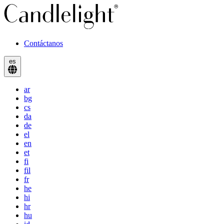
Contáctanos
es
ar
bg
cs
da
de
el
en
et
fi
fil
fr
he
hi
hr
hu