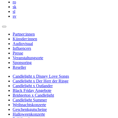
ro
sk
sl
sv
Partner:innen
Künstler:innen
Audiovisual
Influencers
Presse
Veranstaltungsorte
Sponsoring
Reseller
Candlelight x Disney Love Songs
Candlelight x Der Herr der Ringe
Candlelight x Outlander
Black Friday Angebote
Bridgerton x Candlelight
Candlelight Summer
Weihnachtskonzerte
Geschenkgutscheine
Halloweenkonzerte