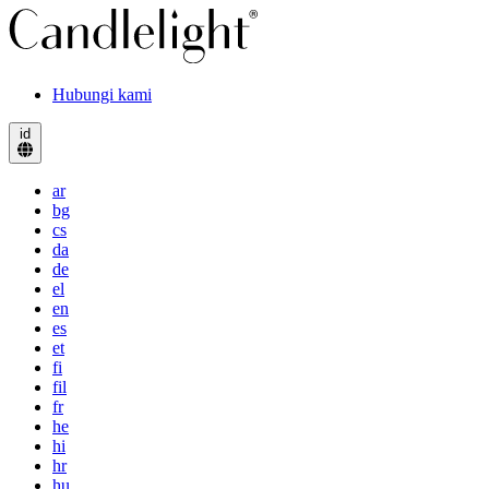
Hubungi kami
id
ar
bg
cs
da
de
el
en
es
et
fi
fil
fr
he
hi
hr
hu