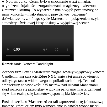
w Nowym Jorku. Celem było wzmocnienie więzi z marką,
nagrodzenie lojalności i zorganizowanie magicznego wieczoru
z muzyką i kulturą. To wydarzenie miało wyjść poza tradycyjne
ramy koncertu – miało stanowić prawdziwie "bezcenne"
doświadczenie, z którego słynie Mastercard – połączenie muzyki,
atmosfery i światowej klasy obsługi w wyjątkowej scenerii.
Rozwiązanie: koncert Candlelight
Zespoły firm Fever i Mastercard zorganizowały wyjątkowy koncert
Candlelight na szczycie
Edge NYC
, najwyżej umiejscowionego
odkrytego tarasu widokowego na półkuli zachodniej. Ten cud
architektury na wysokości 335 metrów nad ulicami Manhattanu,
skąd roztacza się przepiękny widok na panoramę miasta, zamienił
się w kameralną salę koncertową spowitą blaskiem świec.
Posiadacze kart Mastercard
zostali zaproszeni na tę jednorazową
imprezę, której celem było wzmocnienie lojalności wobec marki