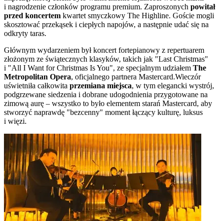
i nagrodzenie członków programu premium. Zaproszonych
powitał
przed koncertem
kwartet smyczkowy The Highline. Goście mogli
skosztować przekąsek i ciepłych napojów, a następnie udać się na
odkryty taras.
Głównym wydarzeniem był koncert fortepianowy z repertuarem
złożonym ze świątecznych klasyków, takich jak "Last Christmas"
i "All I Want for Christmas Is You", ze specjalnym udziałem
The
Metropolitan Opera
, oficjalnego partnera Mastercard.Wieczór
uświetniła całkowita
przemiana miejsca
, w tym elegancki wystrój,
podgrzewane siedzenia i dobrane udogodnienia przygotowane na
zimową aurę – wszystko to było elementem starań Mastercard, aby
stworzyć naprawdę "bezcenny" moment łączący kulturę, luksus
i więzi.