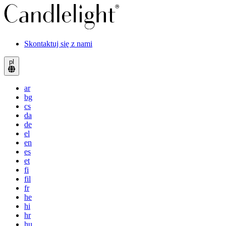
Skontaktuj się z nami
pl
ar
bg
cs
da
de
el
en
es
et
fi
fil
fr
he
hi
hr
hu