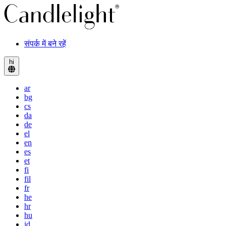
संपर्क में बने रहें
hi
ar
bg
cs
da
de
el
en
es
et
fi
fil
fr
he
hr
hu
id