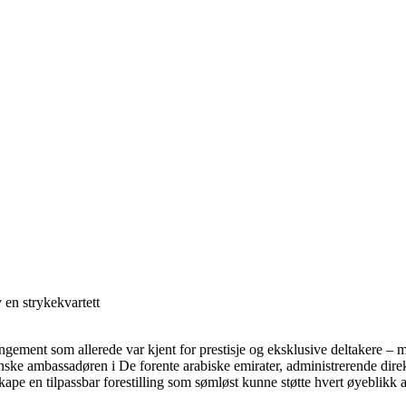
 en strykekvartett
gement som allerede var kjent for prestisje og eksklusive deltakere –
anske ambassadøren i De forente arabiske emirater, administrerende dir
ape en tilpassbar forestilling som sømløst kunne støtte hvert øyeblikk a