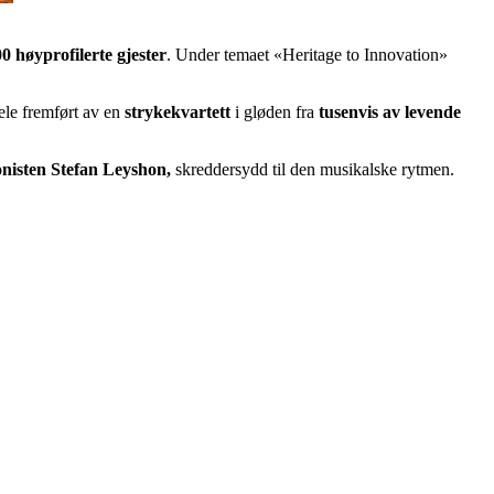
0 høyprofilerte gjester
. Under temaet «Heritage to Innovation»
hele fremført av en
strykekvartett
i gløden fra
tusenvis av levende
onisten Stefan Leyshon,
skreddersydd til den musikalske rytmen.