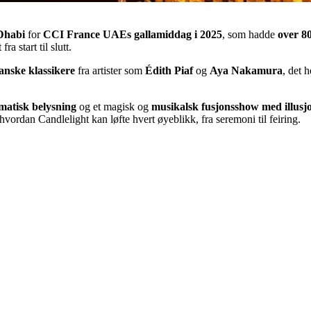
 Dhabi
for
CCI France UAEs gallamiddag i 2025
, som hadde
over 80
ra start til slutt.
anske klassikere
fra artister som
Édith Piaf
og
Aya Nakamura
, det 
matisk belysning
og et magisk og
musikalsk fusjonsshow med illusj
 hvordan Candlelight kan løfte hvert øyeblikk, fra seremoni til feiring.