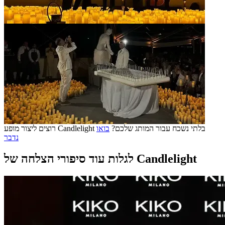
רוצים ליצור מופע Candlelight בלתי נשכח עבור המותג שלכם?
בואו
נדבר
לגלות עוד סיפורי הצלחה של Candlelight