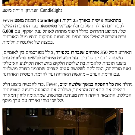
הפתרון: חוויית מופע Candlelight
מופע Candlelight בהתאמה אישית באורך 25 דקות
Fever תכננה
לכבוד יום ההולדת של ברונלו קוצ'ינלי
בסולומאו
, כפר התרבות האישי
שלו. המופע התרחש בחלל חיצוני מתחת לאוהל ענק ושקוף, עם
6,000
נרות זוהרים
שהטילו אור חמים על חומות עתיקות ונצצו מעל האורחים
בסצנה של אלגנטיות חלומית.
האירוע הכיל
350 אורחים שנבחרו בקפידה
, כולל מפורסמים בין-לאומיים,
משפחה וחברים קרובים.
נגני רביעיית מיתרים לבושים בחליפות ערב
ביצעו תוכנית קלאסית בת שלושה חלקים בהשראת הקולנוע האיטלקי
ואניו מוריקונה, המחולקת
לשלושה סטים קצרים
שתוזמנו בצורה מושלמת
עם זרימת הערב – מהגשת הארוחה ועד להרמת הכוסית האחרונה.
כדי להבטיח ביצוע חלק, Fever ניהלה
את כל ההפקה במשך שלושה ימים
,
תיאמה את התאורה והסאונד, ושילבה את ההופעה בחגיגה האופנתית
הכוללת. התוצאה הייתה חוויה מעודנת ומרגשת, שמתאימה לחזון המארח
של יופי נצחי ואירוח עם ערך מוסף.