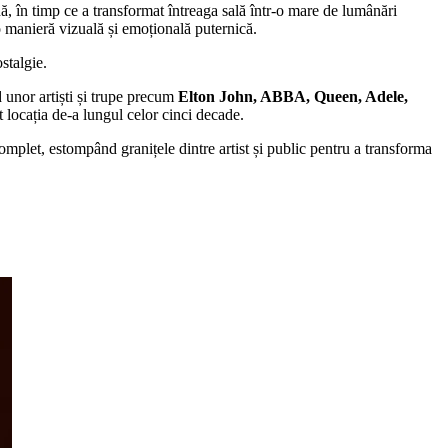
ă, în timp ce a transformat întreaga sală într-o mare de lumânări
o manieră vizuală și emoțională puternică.
stalgie.
d unor artiști și trupe precum
Elton John, ABBA, Queen, Adele,
nit locația de-a lungul celor cinci decade.
omplet, estompând granițele dintre artist și public pentru a transforma