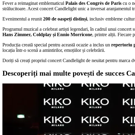
Fever a reimaginat emblematicul
Palais des Congrès de Paris
cu o no
strălucitoare. Acest concert Candlelight unic a inversat aranjamentul t
Evenimentul a reunit
200 de oaspeți distinși
, inclusiv embleme cultura
Programul muzical a celebrat artiști legendari, în cadrul unui concert s
Hans Zimmer, Coldplay și Ennio Morricone
, printre alții. Fiecare
Producția creată special pentru această ocazie a inclus un
repertoriu 
locația într-o scenă a amintirilor, emoțiilor și celebrării.
Doriți să creați propriul concert Candlelight de neuitat pentru marca 
Descoperiți mai multe povești de succes Ca