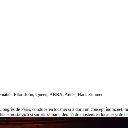
mblematici: Elton John, Queen, ABBA, Adele, Hans Zimmer
Congrès de Paris, conducerea locației și-a dorit un concept îndrăzneț, m
litate, nostalgică și surprinzătoare, demnă de moștenirea locației și de oas