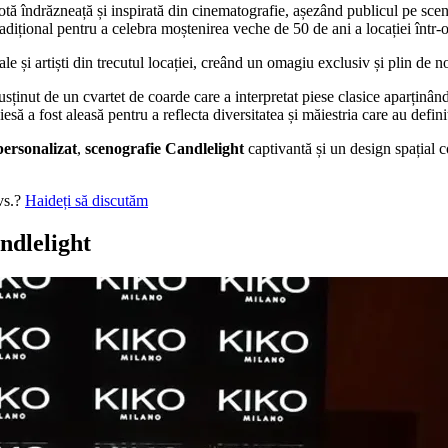
tă îndrăzneață și inspirată din cinematografie, așezând publicul pe scen
radițional pentru a celebra moștenirea veche de 50 de ani a locației într-
le și artiști din trecutul locației, creând un omagiu exclusiv și plin de no
usținut de un cvartet de coarde care a interpretat piese clasice aparținân
 piesă a fost aleasă pentru a reflecta diversitatea și măiestria care au defi
personalizat
,
scenografie Candlelight
captivantă și un design spațial c
dvs.?
Haideți să discutăm
ndlelight