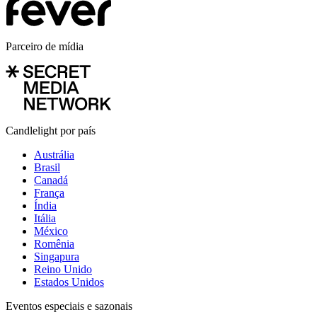
Parceiro de mídia
Candlelight por país
Austrália
Brasil
Canadá
França
Índia
Itália
México
Romênia
Singapura
Reino Unido
Estados Unidos
Eventos especiais e sazonais