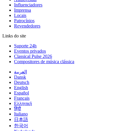
Influenciadores
Imprensa
Locais
Patrocínios
Revendedores
Links do site
Suporte 24h
Eventos privados
Classical Pulse 2026
Compositores de música clássica
العربية
Dansk
Deutsch
English
Español
Français
Ελληνική
हिंदी
Italiano
日本語
한국어