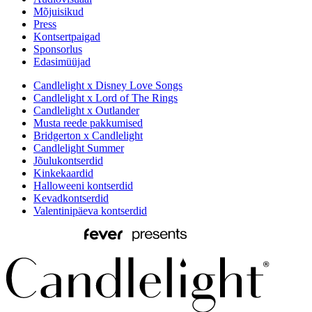
Mõjuisikud
Press
Kontsertpaigad
Sponsorlus
Edasimüüjad
Candlelight x Disney Love Songs
Candlelight x Lord of The Rings
Candlelight x Outlander
Musta reede pakkumised
Bridgerton x Candlelight
Candlelight Summer
Jõulukontserdid
Kinkekaardid
Halloweeni kontserdid
Kevadkontserdid
Valentinipäeva kontserdid