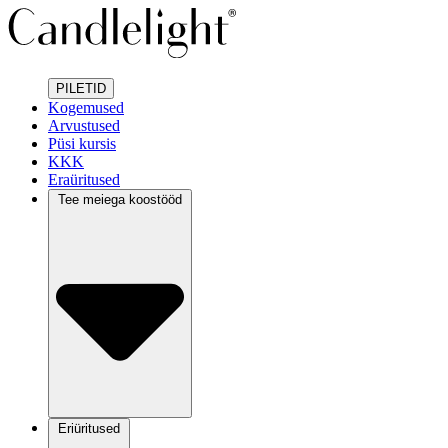
PILETID
Kogemused
Arvustused
Püsi kursis
KKK
Eraüritused
Tee meiega koostööd
Eriüritused