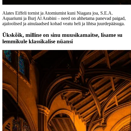
Alates Eiffeli tornist ja Atomiumist kuni Niagara joa, S.E.A.
Aquariumi ja Burj Al Arabini – need on ahhetama panevad paigad,
ajaloolised ja ainulaadsed kohad veatu heli ja lihtsa juurdepääsuga.
Ükskõik, milline on sinu muusikamaitse, lisame su
lemmikule klassikalise nüansi