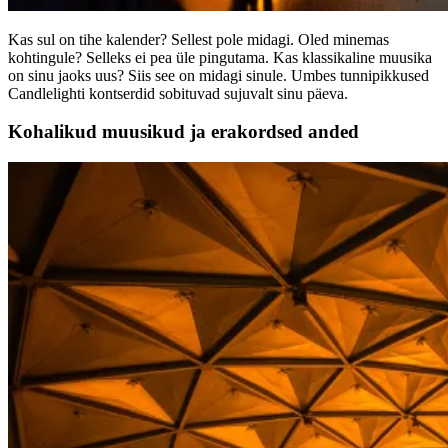
Kas sul on tihe kalender? Sellest pole midagi. Oled minemas
kohtingule? Selleks ei pea üle pingutama. Kas klassikaline muusika
on sinu jaoks uus? Siis see on midagi sinule. Umbes tunnipikkused
Candlelighti kontserdid sobituvad sujuvalt sinu päeva.
Kohalikud muusikud ja erakordsed anded