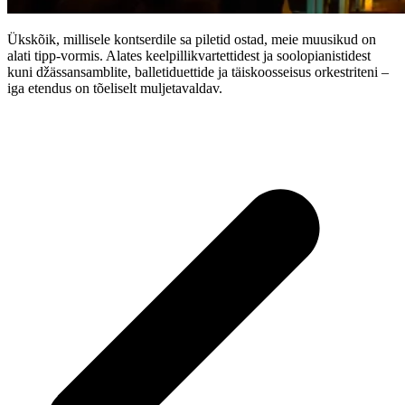
Ükskõik, millisele kontserdile sa piletid ostad, meie muusikud on
alati tipp-vormis. Alates keelpillikvartettidest ja soolopianistidest
kuni džässansamblite, balletiduettide ja täiskoosseisus orkestriteni –
iga etendus on tõeliselt muljetavaldav.