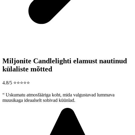
Miljonite Candlelighti elamust nautinud
külaliste mõtted
4.8/5 ⭐⭐⭐⭐⭐
“
Uskumatu atmosfääriga koht, mida valgustavad lummava
muusikaga ideaalselt sobivad küünlad.