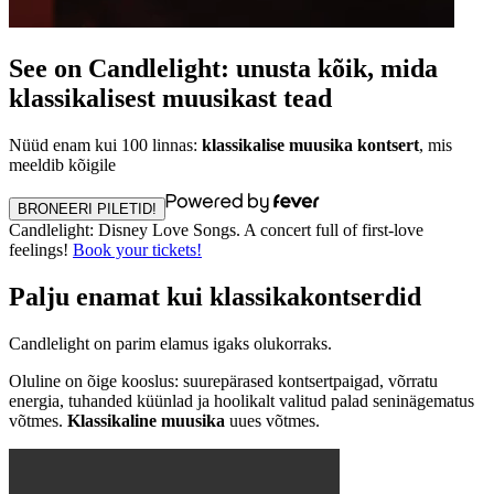
See on Candlelight: unusta kõik, mida
klassikalisest muusikast tead
Nüüd enam kui 100 linnas:
klassikalise muusika kontsert
, mis
meeldib kõigile
BRONEERI PILETID!
Candlelight: Disney Love Songs. A concert full of first-love
feelings!
Book your tickets!
Palju enamat kui klassikakontserdid
Candlelight on parim elamus igaks olukorraks.
Oluline on õige kooslus: suurepärased kontsertpaigad, võrratu
energia, tuhanded küünlad ja hoolikalt valitud palad seninägematus
võtmes.
Klassikaline muusika
uues võtmes.