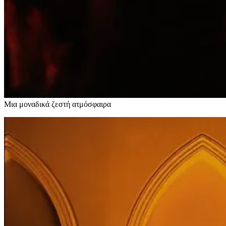
Μια μοναδικά ζεστή ατμόσφαιρα