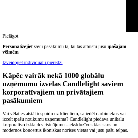
Pielāgot
Personalizējiet
savu pasākumu tā, lai tas atbilstu jūsu
īpašajām
vēlmēm
Izveidojiet individuālu pieredzi
Kāpēc vairāk nekā 1000 globālu
uzņēmumu izvēlas Candlelight saviem
korporatīvajiem un privātajiem
pasākumiem
Vai vēlaties atstāt iespaidu uz klientiem, saliedēt darbiniekus vai
izcelt īpašu notikumu uzņēmumā? Candlelight piedāvā unikālu
korporatīvo izklaides risinājumu – ekskluzīvus klasiskos un
modernos koncertus ikoniskās norises vietās vai jūsu pašu telpās.