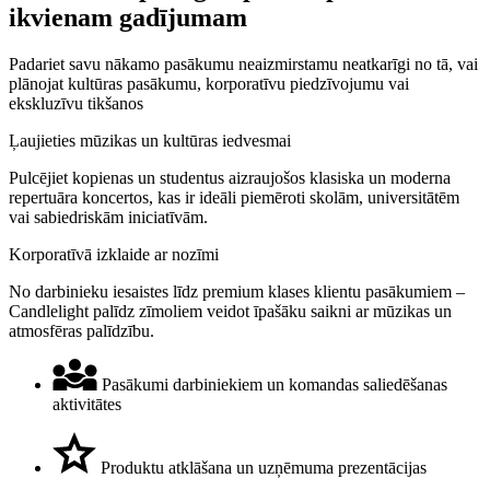
ikvienam gadījumam
Padariet savu nākamo pasākumu neaizmirstamu neatkarīgi no tā, vai
plānojat kultūras pasākumu, korporatīvu piedzīvojumu vai
ekskluzīvu tikšanos
Ļaujieties mūzikas un kultūras iedvesmai
Pulcējiet kopienas un studentus aizraujošos klasiska un moderna
repertuāra koncertos, kas ir ideāli piemēroti skolām, universitātēm
vai sabiedriskām iniciatīvām.
Korporatīvā izklaide ar nozīmi
No darbinieku iesaistes līdz premium klases klientu pasākumiem –
Candlelight palīdz zīmoliem veidot īpašāku saikni ar mūzikas un
atmosfēras palīdzību.
Pasākumi darbiniekiem un komandas saliedēšanas
aktivitātes
Produktu atklāšana un uzņēmuma prezentācijas