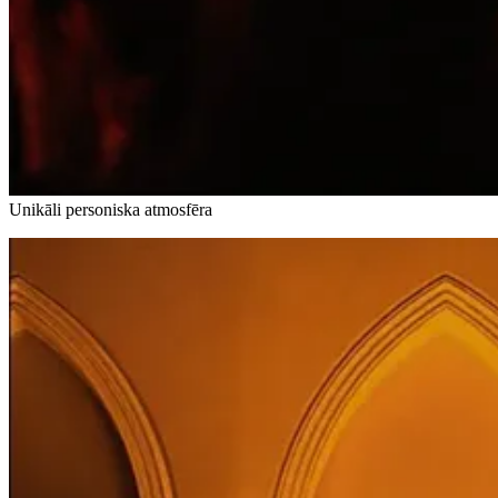
Unikāli personiska atmosfēra