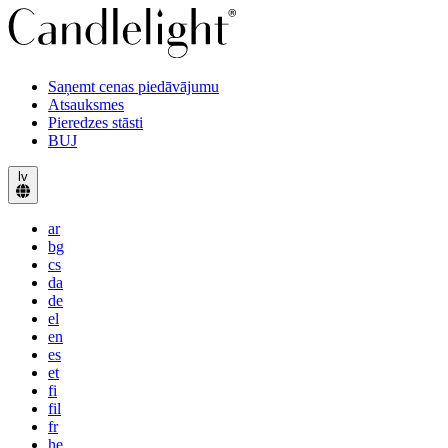
Saņemt cenas piedāvājumu
Atsauksmes
Pieredzes stāsti
BUJ
lv
ar
bg
cs
da
de
el
en
es
et
fi
fil
fr
he