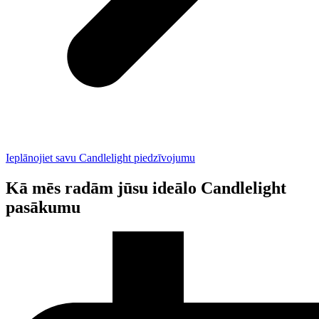
Ieplānojiet savu Candlelight piedzīvojumu
Kā mēs radām jūsu ideālo Candlelight
pasākumu