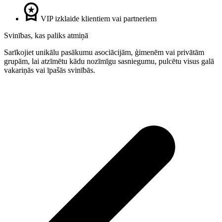
VIP izklaide klientiem vai partneriem
Svinības, kas paliks atmiņā
Sarīkojiet unikālu pasākumu asociācijām, ģimenēm vai privātām
grupām, lai atzīmētu kādu nozīmīgu sasniegumu, pulcētu visus galā
vakariņās vai īpašās svinībās.