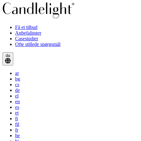
Få et tilbud
Anbefalinger
Casestudier
Ofte stillede spørgsmål
da
ar
bg
cs
de
el
en
es
et
fi
fil
fr
he